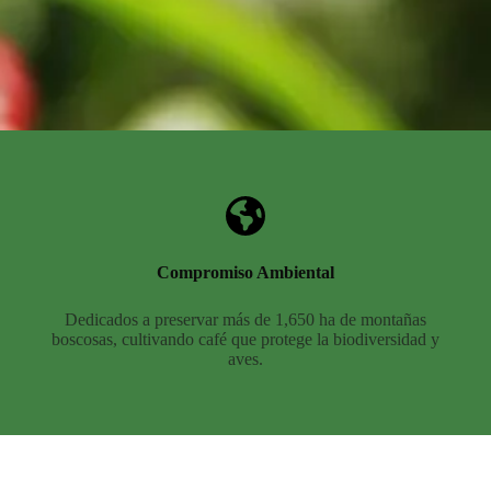
Compromiso Ambiental
Dedicados a preservar más de 1,650 ha de montañas
boscosas, cultivando café que protege la biodiversidad y
aves.