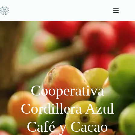
Saltar
al
contenido
Cooperativa
Cordillera Azul
Café y Cacao