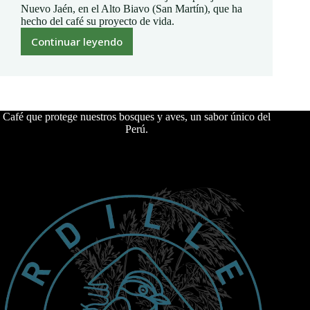
Nuevo Jaén, en el Alto Biavo (San Martín), que ha
hecho del café su proyecto de vida.
Continuar leyendo
☕
El
café
no
sólo
Café que protege nuestros bosques y aves, un sabor único del
se
Perú.
cultiva,
se
vive
🌱