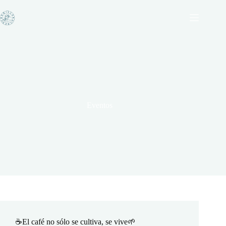
Saltar
al
contenido
Eventos
☕El café no sólo se cultiva, se vive🌱